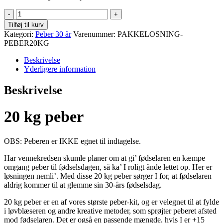
Peber
20
Tilføj til kurv
kg
Kategori:
Peber 30 år
Varenummer:
PAKKELOSNING-
–
PEBER20KG
Pakkeløsning
quantity
Beskrivelse
Yderligere information
Beskrivelse
20 kg peber
OBS: Peberen er IKKE egnet til indtagelse.
Har vennekredsen skumle planer om at gi’ fødselaren en kæmpe
omgang peber til fødselsdagen, så ka’ I roligt ånde lettet op. Her er
løsningen nemli’. Med disse 20 kg peber sørger I for, at fødselaren
aldrig kommer til at glemme sin 30-års fødselsdag.
20 kg peber er en af vores største peber-kit, og er velegnet til at fylde
i løvblæseren og andre kreative metoder, som sprøjter peberet afsted
mod fødselaren. Det er også en passende mængde, hvis I er +15