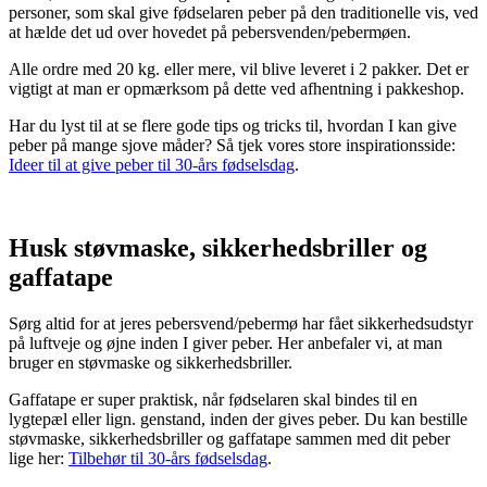
personer, som skal give fødselaren peber på den traditionelle vis, ved
at hælde det ud over hovedet på pebersvenden/pebermøen.
Alle ordre med 20 kg. eller mere, vil blive leveret i 2 pakker. Det er
vigtigt at man er opmærksom på dette ved afhentning i pakkeshop.
Har du lyst til at se flere gode tips og tricks til, hvordan I kan give
peber på mange sjove måder? Så tjek vores store inspirationsside:
Ideer til at give peber til 30-års fødselsdag
.
Husk støvmaske, sikkerhedsbriller og
gaffatape
Sørg altid for at jeres pebersvend/pebermø har fået sikkerhedsudstyr
på luftveje og øjne inden I giver peber. Her anbefaler vi, at man
bruger en støvmaske og sikkerhedsbriller.
Gaffatape er super praktisk, når fødselaren skal bindes til en
lygtepæl eller lign. genstand, inden der gives peber. Du kan bestille
støvmaske, sikkerhedsbriller og gaffatape sammen med dit peber
lige her:
Tilbehør til 30-års fødselsdag
.