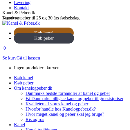
Levering
Kontakt
Kanel & Peber.dk
Topmenu
Kanel og peber til 25 og 30 års fødselsdag
Køb kanel
Køb peber
0
Se kurv
Gå til kassen
Ingen produkter i kurven
Køb kanel
Køb peber
Om kanelogpeber.dk
Danmarks bedste forhandler af kanel og peber
Få Danmarks billigste kanel og peber til grossistpriser
Kvaliteten af vores kanel og peber
Hvorfor handle hos Kanelogpeber.dk?
Hvor meget kanel og peber skal jeg bruge?
Ris og ros
Kanel
Kanel traditionen