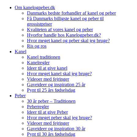
Skip
Om kanelogpeber.dk
Tilbud
to
Danmarks bedste forhandler af kanel og peber
content
Få Danmarks billigste kanel og peber til
grossistpriser
Kvaliteten af vores kanel og peber
Hvorfor handle hos Kanelogpeber.dk?
Hvor meget kanel og peber skal jeg bruge?
Ris og ros
Kanel
Kanel traditionen
Kanelregler
Ideer til at give kanel
Hvor meget kanel skal jeg bruge?
Videoer med fejringer
Gaveideer og inspiration 25 år
Pynt til 25 års fødselsdag
Peber
30 år peber – Traditionen
Peberregler
Ideer til at give Peber
Hvor meget peber skal jeg bruge?
Videoer med fejringer
Gaveideer og inspiration 30 år
Pynt til 30 års fødselsdag