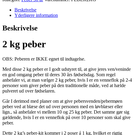
quantity
Beskrivelse
Yderligere information
Beskrivelse
2 kg peber
OBS: Peberen er IKKE egnet til indtagelse.
Med disse 2 kg peber er I godt udstyret til, at give jeres ven/veninde
en god omgang peber til deres 30 års fødselsdag. Som regel
anbefaler vi, at man vælger 2 kg peber, hvis I er en venneflok på 2-4
personer som giver peber på den traditionelle måde, ved at hælde
pulveret ud over fødselaren.
Går I derimod med planer om at give pebersvenden/pebermøen
peber ved at blæse det ud over personen med en løvblæser eller
lign., så anbefaler vi mellem 10 og 25 kg peber. Det samme gør sig
gældende, hvis I er en venneflok på over 10 personer som skal give
peber.
Dette 2 kg’s peber-kit kommer i 2 poser á 1 kg, hvilket er rigtig