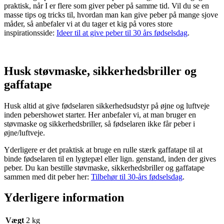
praktisk, når I er flere som giver peber på samme tid. Vil du se en
masse tips og tricks til, hvordan man kan give peber på mange sjove
måder, så anbefaler vi at du tager et kig på vores store
inspirationsside:
Ideer til at give peber til 30 års fødselsdag
.
Husk støvmaske, sikkerhedsbriller og
gaffatape
Husk altid at give fødselaren sikkerhedsudstyr på øjne og luftveje
inden pebershowet starter. Her anbefaler vi, at man bruger en
støvmaske og sikkerhedsbriller, så fødselaren ikke får peber i
øjne/luftveje.
Yderligere er det praktisk at bruge en rulle stærk gaffatape til at
binde fødselaren til en lygtepæl eller lign. genstand, inden der gives
peber. Du kan bestille støvmaske, sikkerhedsbriller og gaffatape
sammen med dit peber her:
Tilbehør til 30-års fødselsdag
.
Yderligere information
Vægt
2 kg