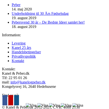
Peber
14. maj 2020
Underholdning til 30 Års Fødselsdag
19. august 2019
Pebersvend 30 år – De Bedste Ideer samlet her!
18. august 2019
Information:
Levering
Kanel 25 års
Handelsbetingelser
Privatlivspolitik
Kontakt
Kontakt:
Kanel & Peber.dk
Tlf: ‭22 95 01 26‬
mail:
info@kanelogpeber.dk
Kongelysvej 16, 2640 Hedehusene
Find os på:
© Kanel & Peber.dk 2012-2021, CVR: 4088 2138