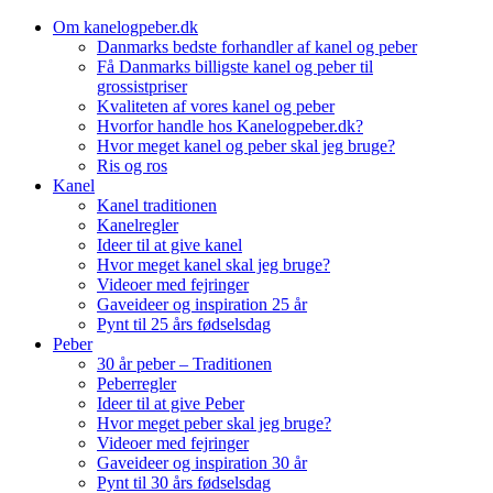
Skip
Om kanelogpeber.dk
to
Danmarks bedste forhandler af kanel og peber
content
Få Danmarks billigste kanel og peber til
grossistpriser
Kvaliteten af vores kanel og peber
Hvorfor handle hos Kanelogpeber.dk?
Hvor meget kanel og peber skal jeg bruge?
Ris og ros
Kanel
Kanel traditionen
Kanelregler
Ideer til at give kanel
Hvor meget kanel skal jeg bruge?
Videoer med fejringer
Gaveideer og inspiration 25 år
Pynt til 25 års fødselsdag
Peber
30 år peber – Traditionen
Peberregler
Ideer til at give Peber
Hvor meget peber skal jeg bruge?
Videoer med fejringer
Gaveideer og inspiration 30 år
Pynt til 30 års fødselsdag