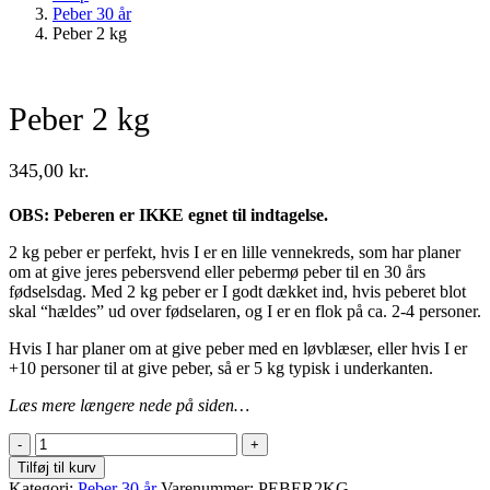
Peber 30 år
Peber 2 kg
Peber 2 kg
345,00
kr.
OBS: Peberen er IKKE egnet til indtagelse.
2 kg peber er perfekt, hvis I er en lille vennekreds, som har planer
om at give jeres pebersvend eller pebermø peber til en 30 års
fødselsdag. Med 2 kg peber er I godt dækket ind, hvis peberet blot
skal “hældes” ud over fødselaren, og I er en flok på ca. 2-4 personer.
Hvis I har planer om at give peber med en løvblæser, eller hvis I er
+10 personer til at give peber, så er 5 kg typisk i underkanten.
Læs mere længere nede på siden…
Peber
2
Tilføj til kurv
kg
Kategori:
Peber 30 år
Varenummer:
PEBER2KG