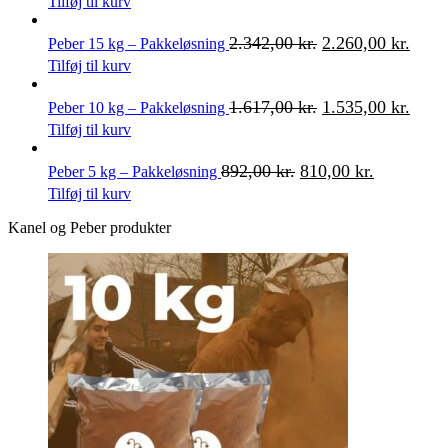
Tilføj til kurv
2.342,00
kr.
2.260,00
kr.
Peber 15 kg – Pakkeløsning
Tilføj til kurv
1.617,00
kr.
1.535,00
kr.
Peber 10 kg – Pakkeløsning
Tilføj til kurv
892,00
kr.
810,00
kr.
Peber 5 kg – Pakkeløsning
Tilføj til kurv
Kanel og Peber produkter