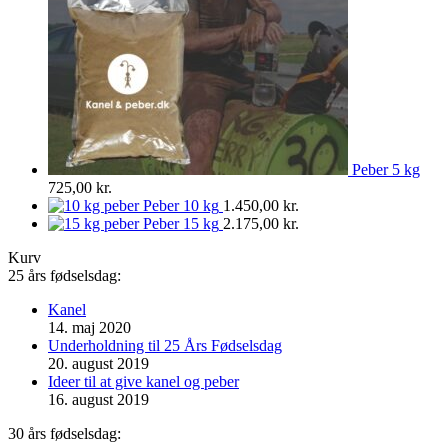
Peber 5 kg
725,00
kr.
Peber 10 kg
1.450,00
kr.
Peber 15 kg
2.175,00
kr.
Kurv
25 års fødselsdag:
Kanel
14. maj 2020
Underholdning til 25 Års Fødselsdag
20. august 2019
Ideer til at give kanel og peber
16. august 2019
30 års fødselsdag: