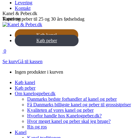
Levering
Kontakt
Kanel & Peber.dk
Topmenu
Kanel og peber til 25 og 30 års fødselsdag
Køb kanel
Køb peber
0
Se kurv
Gå til kassen
Ingen produkter i kurven
Køb kanel
Køb peber
Om kanelogpeber.dk
Danmarks bedste forhandler af kanel og peber
Få Danmarks billigste kanel og peber til grossistpriser
Kvaliteten af vores kanel og peber
Hvorfor handle hos Kanelogpeber.dk?
Hvor meget kanel og peber skal jeg bruge?
Ris og ros
Kanel
Kanel traditionen