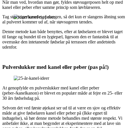
Når man ved, hvordan man gør, fyldes støvsugerposen helt op med
kanel eller peber efter samme princip som løvblæseren.
Tag støvsugerhovedet af slangen, så det kun er slangens åbning som
al pulveret kommer ud af, når støvsugeren tændes.
Denne metode kan både benyttes, efter at fødselaren er blevet taget
til fange og bundet til en lygtepæl, ligesom den er fantastisk til at
overraske den intetanende fødselar på terrassen eller andetsteds
udenfor.
Pulverslukker med kanel eller peber (pas på!)
At genopfylde en pulverslukker med kanel eller peber
(peber-/kanelkanon) er blevet en populær måde at fejre en 25- eller
30 års fødselsdag på.
Selvom det ved første øjekast ser ud til at være en sjov og effektiv
måde at give fødselaren kanel eller peber på (Ikke egnet til
indtagelse), så bør denne metode behandles med største respekt. Vi
anbefaler ikke, at man begynder at eksperimentere med at lave sin