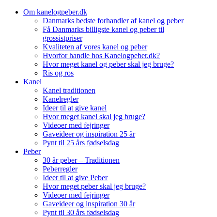
Skip
Om kanelogpeber.dk
to
Danmarks bedste forhandler af kanel og peber
content
Få Danmarks billigste kanel og peber til
grossistpriser
Kvaliteten af vores kanel og peber
Hvorfor handle hos Kanelogpeber.dk?
Hvor meget kanel og peber skal jeg bruge?
Ris og ros
Kanel
Kanel traditionen
Kanelregler
Ideer til at give kanel
Hvor meget kanel skal jeg bruge?
Videoer med fejringer
Gaveideer og inspiration 25 år
Pynt til 25 års fødselsdag
Peber
30 år peber – Traditionen
Peberregler
Ideer til at give Peber
Hvor meget peber skal jeg bruge?
Videoer med fejringer
Gaveideer og inspiration 30 år
Pynt til 30 års fødselsdag