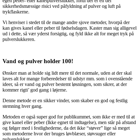
egen peber- eller kanelpulverslukker, fordi der er en del
sikkerhedsmæssige risici ved påfyldning af pulver og luft på
trykflaskerne.
Vi henviser i stedet til de mange andre sjove metoder, hvorpå der
kan gives kanel eller peber til fødselsdagen. Kaster man sig alligevel
ud i dette, så vær yderst forsigtig, og fyld ikke alt for meget tryk på
pulverslukkeren.
Vand og pulver holder 100!
Ønsker man at holde sig lidt mere til det normale, uden at der skal
laves alt for mange forberedelser til udstyr mm. som i ovenstående
ideer, så er vand og pulver bestemt løsningen, som sikrer, at der
kommer rigti’ god gang i løjerne.
Denne metode er en sikker vinder, som skaber en god og festlig
stemning hver gang.
Metoden er også super god for publikummet, som ikke er med til at
give kanel eller peber (Ikke egnet til indtagelse), men står på afstand
og følger med i festlighederne, da det ikke “støver” lige så meget
som metoderne hvor der bruges løvblæser, støvsuger eller
pulverslukker.