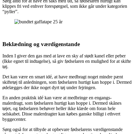
Sørg altid for at have en saks med ud, så fødselaren hurtigt kan
klippes fri ved enhver forespørgsel, som ikke går under kategorien
“pyller”.
Beklædning og værdigenstande
Inden I giver den gas med at lave en sky af stødt kanel eller peber
(Ikke egnet til indtagelse), så giv fødselaren en mulighed for at skifte
tøj.
Det kan være en smart idé, at have medbragt noget mindre pænt
skiftetøj til anledningen, som fødselaren hurtigt kan hoppe i. Dermed
ødelægges der ikke noget dyrt tøj under fejringen.
En anden praktisk idé kan være at medbringe en engangs-
malerdragt, som fødselaren hurtigt kan hoppe i. Dermed skånes
tøjet, og fødselaren behøver heller ikke klæde om foran hele
selskabet. Disse malerdragter kan købes ganske billigt i ethvert
byggecenter.
Sørg også for at tilbyde at opbevare fødselarens værdigenstande