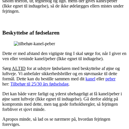
såsom telefon, ur, tegnebog og lign. mens der gives kanel/peber
(Ikke egnet til indtagelse), så de ikke ødelægges ellers mistes under
fejringen.
Beskyttelse af fødselaren
Dette er med afstand den vigtigste ting I skal sørge for, når I giver en
ven eller veninde kanel/peber (Ikke egnet til indtagelse).
Sørg
ALTID
for at udstyre fødselaren med beskyttelse af øjne og
luftveje. Vi anbefaler sikkerhedsbriller og en støvmaske til dette
formål. Dette kan du bestille sammen med dit
kanel
eller
peber
her:
Tilbehør til 25/30 års fødselsdag
.
Det kan både være farligt og yderst ubehageligt at få kanel/peber i
øjne samt luftveje (Ikke egnet til indtagelse). Gå derfor aldrig på
kompromis med dette, men tag gode forholdsregler, så fejringen
forbliver et sjovt minde.
Apropos minde, så lad os se nærmere på, hvordan fejringen
foreviges.