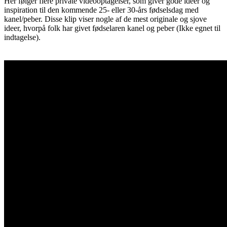
Her følger flere private videooptagelser, som giver gode ideer og
inspiration til den kommende 25- eller 30-års fødselsdag med
kanel/peber. Disse klip viser nogle af de mest originale og sjove
ideer, hvorpå folk har givet fødselaren kanel og peber (Ikke egnet til
indtagelse).