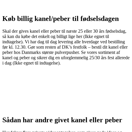
Køb billig kanel/peber til fødselsdagen
Skal der gives kanel eller peber til næste 25 eller 30 års fødselsdag,
så kan du købe det enkelt og billigt lige her (Ikke egnet til
indtagelse). Vi har dag til dag levering alle hverdage ved bestilling
før kl. 12.30. Gør som resten af DK’s festfolk – bestil dit kanel eller
peber hos Danmarks største pulverpusher. Se vores sortiment af
kanel og peber og sikrer dig en uforglemmelig 25/30 års fest allerede
i dag (Ikke egnet til indtagelse).
SE VORES KANEL SORTIMENT
SE VORES PEBER SORTIMENT
Sådan har andre givet kanel eller peber