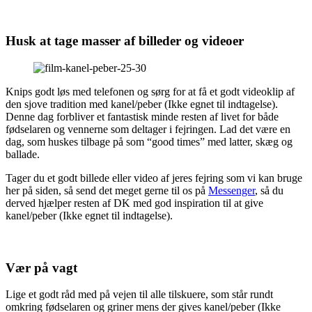
Husk at tage masser af billeder og videoer
Knips godt løs med telefonen og sørg for at få et godt videoklip af
den sjove tradition med kanel/peber (Ikke egnet til indtagelse).
Denne dag forbliver et fantastisk minde resten af livet for både
fødselaren og vennerne som deltager i fejringen. Lad det være en
dag, som huskes tilbage på som “good times” med latter, skæg og
ballade.
Tager du et godt billede eller video af jeres fejring som vi kan bruge
her på siden, så send det meget gerne til os på
Messenger
, så du
derved hjælper resten af DK med god inspiration til at give
kanel/peber (Ikke egnet til indtagelse).
Vær på vagt
Lige et godt råd med på vejen til alle tilskuere, som står rundt
omkring fødselaren og griner mens der gives kanel/peber (Ikke