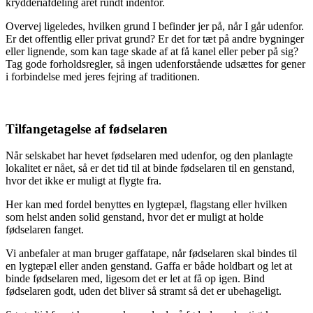
krydderiafdeling året rundt indenfor.
Overvej ligeledes, hvilken grund I befinder jer på, når I går udenfor.
Er det offentlig eller privat grund? Er det for tæt på andre bygninger
eller lignende, som kan tage skade af at få kanel eller peber på sig?
Tag gode forholdsregler, så ingen udenforstående udsættes for gener
i forbindelse med jeres fejring af traditionen.
Tilfangetagelse af fødselaren
Når selskabet har hevet fødselaren med udenfor, og den planlagte
lokalitet er nået, så er det tid til at binde fødselaren til en genstand,
hvor det ikke er muligt at flygte fra.
Her kan med fordel benyttes en lygtepæl, flagstang eller hvilken
som helst anden solid genstand, hvor det er muligt at holde
fødselaren fanget.
Vi anbefaler at man bruger gaffatape, når fødselaren skal bindes til
en lygtepæl eller anden genstand. Gaffa er både holdbart og let at
binde fødselaren med, ligesom det er let at få op igen. Bind
fødselaren godt, uden det bliver så stramt så det er ubehageligt.