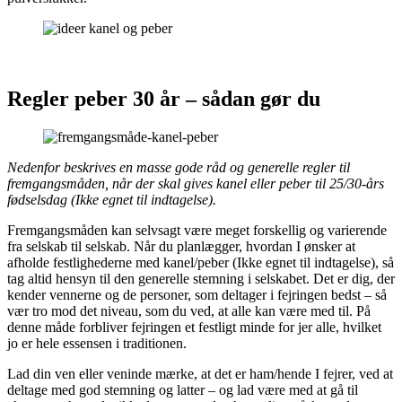
Regler peber 30 år – sådan gør du
Nedenfor beskrives en masse gode råd og generelle regler til
fremgangsmåden, når der skal gives kanel eller peber til 25/30-års
fødselsdag (Ikke egnet til indtagelse).
Fremgangsmåden kan selvsagt være meget forskellig og varierende
fra selskab til selskab. Når du planlægger, hvordan I ønsker at
afholde festlighederne med kanel/peber (Ikke egnet til indtagelse), så
tag altid hensyn til den generelle stemning i selskabet. Det er dig, der
kender vennerne og de personer, som deltager i fejringen bedst – så
vær tro mod det niveau, som du ved, at alle kan være med til. På
denne måde forbliver fejringen et festligt minde for jer alle, hvilket
jo er hele essensen i traditionen.
Lad din ven eller veninde mærke, at det er ham/hende I fejrer, ved at
deltage med god stemning og latter – og lad være med at gå til