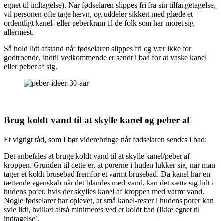
egnet til indtagelse). Når fødselaren slippes fri fra sin tilfangetagelse,
vil personen ofte tage hævn, og uddeler sikkert med glæde et
ordentligt kanel- eller peberkram til de folk som har moret sig
allermest.
Så hold lidt afstand når fødselaren slippes fri og vær ikke for
godtroende, indtil vedkommende er sendt i bad for at vaske kanel
eller peber af sig.
Brug koldt vand til at skylle kanel og peber af
Et vigtigt råd, som I bør viderebringe når fødselaren sendes i bad:
Det anbefales at bruge koldt vand til at skylle kanel/peber af
kroppen. Grunden til dette er, at porerne i huden lukker sig, når man
tager et koldt brusebad fremfor et varmt brusebad. Da kanel har en
tættende egenskab når det blandes med vand, kan det sætte sig lidt i
hudens porer, hvis der skylles kanel af kroppen med varmt vand.
Nogle fødselarer har oplevet, at små kanel-rester i hudens porer kan
svie lidt, hvilket altså minimeres ved et koldt bad (Ikke egnet til
indtagelse).