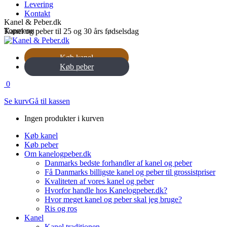
Levering
Kontakt
Kanel & Peber.dk
Topmenu
Kanel og peber til 25 og 30 års fødselsdag
Køb kanel
Køb peber
0
Se kurv
Gå til kassen
Ingen produkter i kurven
Køb kanel
Køb peber
Om kanelogpeber.dk
Danmarks bedste forhandler af kanel og peber
Få Danmarks billigste kanel og peber til grossistpriser
Kvaliteten af vores kanel og peber
Hvorfor handle hos Kanelogpeber.dk?
Hvor meget kanel og peber skal jeg bruge?
Ris og ros
Kanel
Kanel traditionen