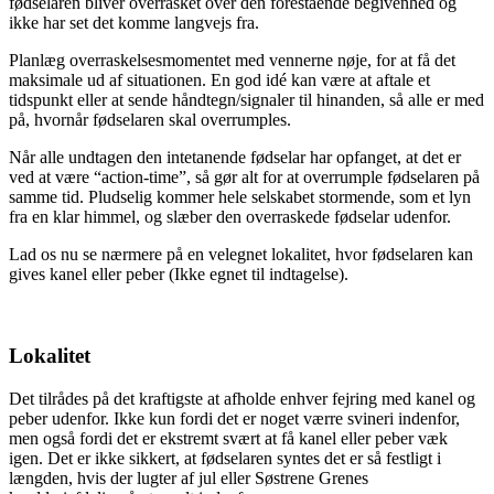
fødselaren bliver overrasket over den forestående begivenhed og
ikke har set det komme langvejs fra.
Planlæg overraskelsesmomentet med vennerne nøje, for at få det
maksimale ud af situationen. En god idé kan være at aftale et
tidspunkt eller at sende håndtegn/signaler til hinanden, så alle er med
på, hvornår fødselaren skal overrumples.
Når alle undtagen den intetanende fødselar har opfanget, at det er
ved at være “action-time”, så gør alt for at overrumple fødselaren på
samme tid. Pludselig kommer hele selskabet stormende, som et lyn
fra en klar himmel, og slæber den overraskede fødselar udenfor.
Lad os nu se nærmere på en velegnet lokalitet, hvor fødselaren kan
gives kanel eller peber (Ikke egnet til indtagelse).
Lokalitet
Det tilrådes på det kraftigste at afholde enhver fejring med kanel og
peber udenfor. Ikke kun fordi det er noget værre svineri indenfor,
men også fordi det er ekstremt svært at få kanel eller peber væk
igen. Det er ikke sikkert, at fødselaren syntes det er så festligt i
længden, hvis der lugter af jul eller Søstrene Grenes