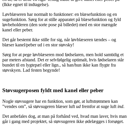
(Ikke egnet til indtagelse).
Løvblæseren har normalt to funktioner: en blæsefunktion og en
sugefunktion. Sørg for at stille apparatet på blæsefunktion og fyld
løvbeholderen (den sorte pose på billedet) med en stor mængde
kanel eller peber.
Det går bestemt ikke stille for sig, når løvblæseren tændes – og
blæser kanel/peber ud i en stor støvsky!
Sørg for at pege løvblæseren mod fødselaren, men hold samtidig et
par meters afstand. Det er selvfølgelig optimalt, hvis fødselaren står
bundet til en lygtepæl eller lign., så han/hun ikke kan flygte fra
støvskyen. Lad festen begynde!
Støvsugerposen fyldt med kanel eller peber
Nogle støvsugere har en funktion, som gør, at luftstrømmen kan
”vendes om”, så støvsugeren blæser luft
ud
fremfor at suge luft
ind
.
Det anbefales dog, at man på forhånd ved, hvad man laver, hvis man
går i gang med projektet, så støvsugeren ikke ødelægges i forsøget.