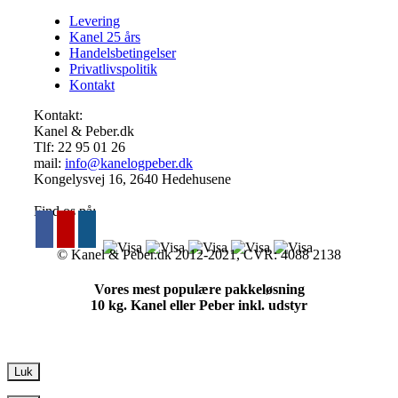
Levering
Kanel 25 års
Handelsbetingelser
Privatlivspolitik
Kontakt
Kontakt:
Kanel & Peber.dk
Tlf: ‭22 95 01 26‬
mail:
info@kanelogpeber.dk
Kongelysvej 16, 2640 Hedehusene
Find os på:
© Kanel & Peber.dk 2012-2021, CVR: 4088 2138
Gå
til
Vores mest populære pakkeløsning
toppen
10 kg. Kanel eller Peber inkl. udstyr
Luk