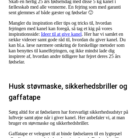
Skab en herlig 25 års fødselsdag med disse 5 kg kanel i
fællesskab med alle vennerne. En fejring som med garanti
sent glemmes af både gæster og fødselar 🙂
Mangler du inspiration eller tips og tricks til, hvordan
fejringen med kanel kan foregå, så tag et kig på vores
inspirationsside:
Ideer til at give kanel
. Her har vi samlet en
række videoer samt gode råd til, hvordan du giver kanel. Du
kan bl.a. læse nærmere omkring de forskellige metoder som
kan benyttes til kanelfejringen, og ikke mindst lade dig
inspirere af, hvordan andre tidligere har fejret deres 25 års
fødselar.
Husk støvmaske, sikkerhedsbriller og
gaffatape
Sørg altid for at fødselaren har forsvarligt sikkerhedsudstyr på
luftveje samt øjne når i giver kanel. Her anbefaler vi, at man
bruger en støvmaske og sikkerhedsbriller.
Gaffatape er velegnet til at binde fødselaren til en lygtepæl