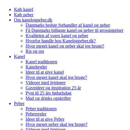
Skip
Køb kanel
to
Køb peber
content
Om kanelogpeber.dk
Danmarks bedste forhandler af kanel og peber
Få Danmarks billigste kanel og peber til grossistpriser
Kvaliteten af vores kanel og peber
Hvorfor handle hos Kanelogpeber.dk?
Hvor meget kanel og peber skal jeg bruge?
Ris og ros
Kanel
Kanel traditionen
Kanelregler
Ideer til at give kanel
Hvor meget kanel skal jeg bruge?
Videoer med fejringer
Gaveideer og inspiration 25 år
Pynt til 25 års fødselsdag
Mad og drinks opskrifter
Peber
Peber traditionen
Peberregler
Ideer til at give Peber
Hvor meget peber skal jeg bruge?
Videoer med fejringer