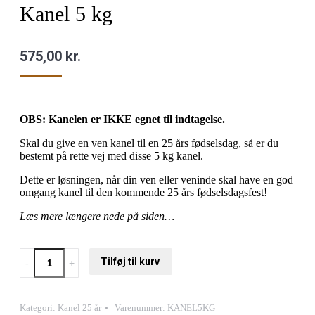
Kanel 5 kg
575,00
kr.
OBS: Kanelen er IKKE egnet til indtagelse.
Skal du give en ven kanel til en 25 års fødselsdag, så er du
bestemt på rette vej med disse 5 kg kanel.
Dette er løsningen, når din ven eller veninde skal have en god
omgang kanel til den kommende 25 års fødselsdagsfest!
Læs mere længere nede på siden…
Kanel
Tilføj til kurv
5
kg
quantity
Kategori:
Kanel 25 år
Varenummer:
KANEL5KG