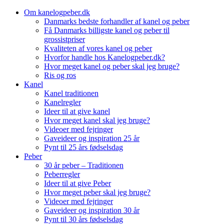
Skip
Om kanelogpeber.dk
to
Danmarks bedste forhandler af kanel og peber
content
Få Danmarks billigste kanel og peber til
grossistpriser
Kvaliteten af vores kanel og peber
Hvorfor handle hos Kanelogpeber.dk?
Hvor meget kanel og peber skal jeg bruge?
Ris og ros
Kanel
Kanel traditionen
Kanelregler
Ideer til at give kanel
Hvor meget kanel skal jeg bruge?
Videoer med fejringer
Gaveideer og inspiration 25 år
Pynt til 25 års fødselsdag
Peber
30 år peber – Traditionen
Peberregler
Ideer til at give Peber
Hvor meget peber skal jeg bruge?
Videoer med fejringer
Gaveideer og inspiration 30 år
Pynt til 30 års fødselsdag