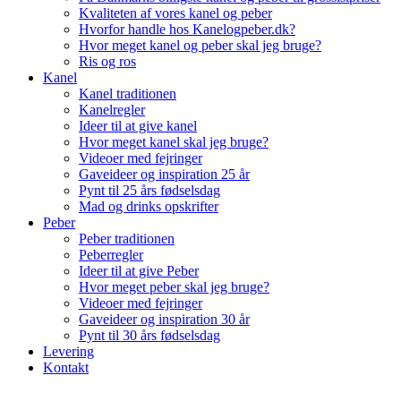
Kvaliteten af vores kanel og peber
Hvorfor handle hos Kanelogpeber.dk?
Hvor meget kanel og peber skal jeg bruge?
Ris og ros
Kanel
Kanel traditionen
Kanelregler
Ideer til at give kanel
Hvor meget kanel skal jeg bruge?
Videoer med fejringer
Gaveideer og inspiration 25 år
Pynt til 25 års fødselsdag
Mad og drinks opskrifter
Peber
Peber traditionen
Peberregler
Ideer til at give Peber
Hvor meget peber skal jeg bruge?
Videoer med fejringer
Gaveideer og inspiration 30 år
Pynt til 30 års fødselsdag
Levering
Kontakt