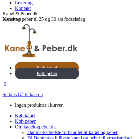
Levering
Kontakt
Kanel & Peber.dk
Topmenu
Kanel og peber til 25 og 30 års fødselsdag
Køb kanel
Køb peber
0
Se kurv
Gå til kassen
Ingen produkter i kurven
Køb kanel
Køb peber
Om kanelogpeber.dk
Danmarks bedste forhandler af kanel og peber
Få Danmarks billigste kanel og peber til grossistpriser