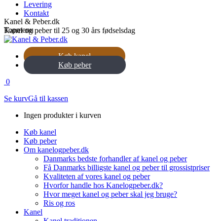
Levering
Kontakt
Kanel & Peber.dk
Topmenu
Kanel og peber til 25 og 30 års fødselsdag
Køb kanel
Køb peber
0
Se kurv
Gå til kassen
Ingen produkter i kurven
Køb kanel
Køb peber
Om kanelogpeber.dk
Danmarks bedste forhandler af kanel og peber
Få Danmarks billigste kanel og peber til grossistpriser
Kvaliteten af vores kanel og peber
Hvorfor handle hos Kanelogpeber.dk?
Hvor meget kanel og peber skal jeg bruge?
Ris og ros
Kanel
Kanel traditionen