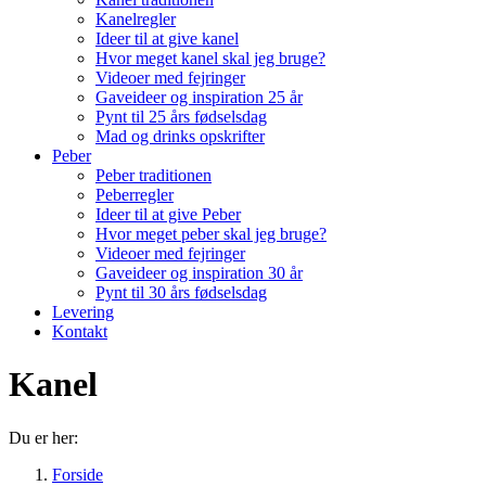
Kanelregler
Ideer til at give kanel
Hvor meget kanel skal jeg bruge?
Videoer med fejringer
Gaveideer og inspiration 25 år
Pynt til 25 års fødselsdag
Mad og drinks opskrifter
Peber
Peber traditionen
Peberregler
Ideer til at give Peber
Hvor meget peber skal jeg bruge?
Videoer med fejringer
Gaveideer og inspiration 30 år
Pynt til 30 års fødselsdag
Levering
Kontakt
Kanel
Du er her:
Forside