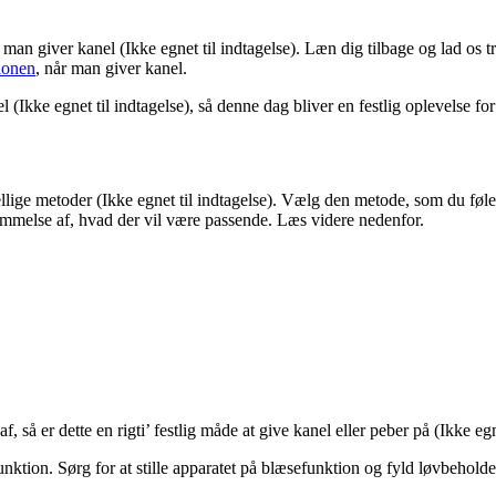
 man giver kanel (Ikke egnet til indtagelse). Læn dig tilbage og lad os 
tionen
, når man giver kanel.
 (Ikke egnet til indtagelse), så denne dag bliver en festlig oplevelse fo
kellige metoder (Ikke egnet til indtagelse). Vælg den metode, som du fø
emmelse af, hvad der vil være passende. Læs videre nedenfor.
, så er dette en rigti’ festlig måde at give kanel eller peber på (Ikke egne
ktion. Sørg for at stille apparatet på blæsefunktion og fyld løvbeholde