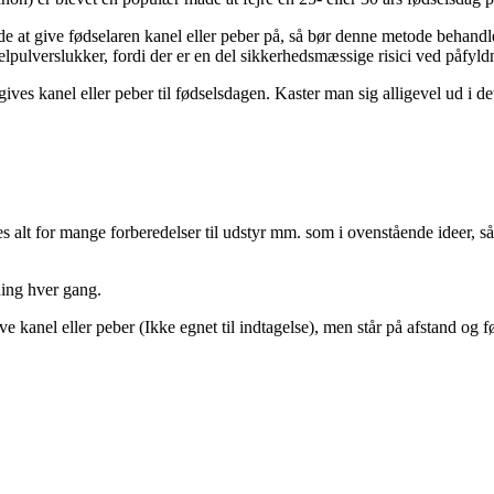
de at give fødselaren kanel eller peber på, så bør denne metode behandles
pulverslukker, fordi der er en del sikkerhedsmæssige risici ved påfyldn
ves kanel eller peber til fødselsdagen. Kaster man sig alligevel ud i dett
es alt for mange forberedelser til udstyr mm. som i ovenstående ideer, s
ning hver gang.
 kanel eller peber (Ikke egnet til indtagelse), men står på afstand og f