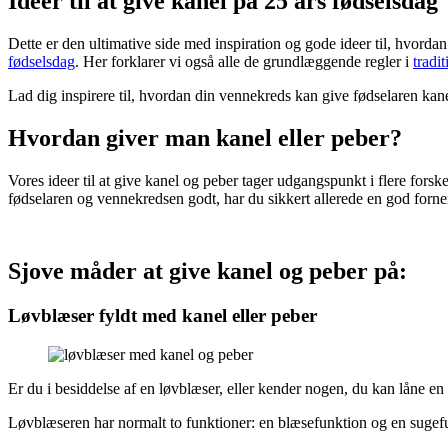
Ideer til at give kanel på 25 års fødselsdag
Dette er den ultimative side med inspiration og gode ideer til, hvordan
fødselsdag
. Her forklarer vi også alle de grundlæggende regler i
tradi
Lad dig inspirere til, hvordan din vennekreds kan give fødselaren kanel
Hvordan giver man kanel eller peber?
Vores ideer til at give kanel og peber tager udgangspunkt i flere fors
fødselaren og vennekredsen godt, har du sikkert allerede en god forn
Sjove måder at give kanel og peber på:
Løvblæser fyldt med kanel eller peber
Er du i besiddelse af en løvblæser, eller kender nogen, du kan låne en af
Løvblæseren har normalt to funktioner: en blæsefunktion og en sugefun