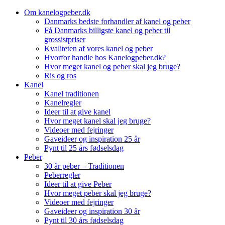
Skip
Om kanelogpeber.dk
to
Danmarks bedste forhandler af kanel og peber
content
Få Danmarks billigste kanel og peber til
grossistpriser
Kvaliteten af vores kanel og peber
Hvorfor handle hos Kanelogpeber.dk?
Hvor meget kanel og peber skal jeg bruge?
Ris og ros
Kanel
Kanel traditionen
Kanelregler
Ideer til at give kanel
Hvor meget kanel skal jeg bruge?
Videoer med fejringer
Gaveideer og inspiration 25 år
Pynt til 25 års fødselsdag
Peber
30 år peber – Traditionen
Peberregler
Ideer til at give Peber
Hvor meget peber skal jeg bruge?
Videoer med fejringer
Gaveideer og inspiration 30 år
Pynt til 30 års fødselsdag