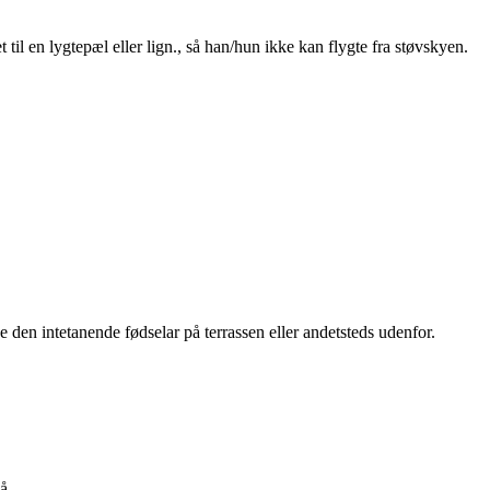
til en lygtepæl eller lign., så han/hun ikke kan flygte fra støvskyen.
ke den intetanende fødselar på terrassen eller andetsteds udenfor.
å.