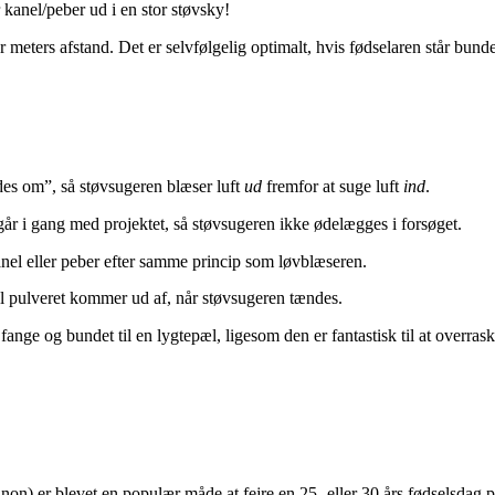
 kanel/peber ud i en stor støvsky!
eters afstand. Det er selvfølgelig optimalt, hvis fødselaren står bundet 
des om”, så støvsugeren blæser luft
ud
fremfor at suge luft
ind
.
år i gang med projektet, så støvsugeren ikke ødelægges i forsøget.
el eller peber efter samme princip som løvblæseren.
l pulveret kommer ud af, når støvsugeren tændes.
fange og bundet til en lygtepæl, ligesom den er fantastisk til at overras
on) er blevet en populær måde at fejre en 25- eller 30 års fødselsdag p