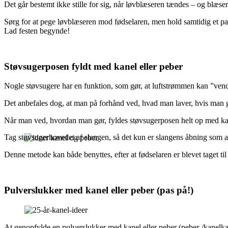
Det går bestemt ikke stille for sig, når løvblæseren tændes – og blæser
Sørg for at pege løvblæseren mod fødselaren, men hold samtidig et par m
Lad festen begynde!
Støvsugerposen fyldt med kanel eller peber
Nogle støvsugere har en funktion, som gør, at luftstrømmen kan ”ven
Det anbefales dog, at man på forhånd ved, hvad man laver, hvis man g
Når man ved, hvordan man gør, fyldes støvsugerposen helt op med kan
Tag støvsugerhovedet af slangen, så det kun er slangens åbning som a
Denne metode kan både benyttes, efter at fødselaren er blevet taget til 
Pulverslukker med kanel eller peber (pas på!)
At genopfylde en pulverslukker med kanel eller peber (peber-/kanelkan